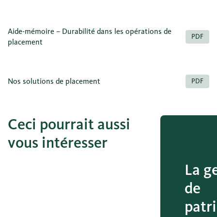
Aide-mémoire – Durabilité dans les opérations de
PDF
placement
Nos solutions de placement
PDF
Ceci pourrait aussi
vous intéresser
La g
de
patr