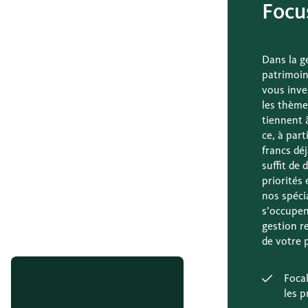
Focu
Dans la g
patrimoin
vous inve
les thème
tiennent 
ce, à par
francs déj
suffit de 
priorités 
nos spéci
s’occupen
gestion r
de votre p
Focal
les p