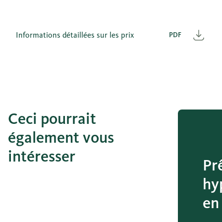
Informations détaillées sur les prix
PDF
Télé
Ceci pourrait
également vous
intéresser
Pr
hy
en