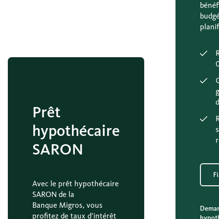
bénéf
budgé
plani
R
G
d
Prêt
hypothécaire
SARON
F
Avec le prêt hypothécaire
SARON de la
Banque Migros, vous
Deman
profitez de taux d’intérêt
hypot