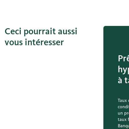
Ceci pourrait aussi
vous intéresser
Pr
hy
à t
Taux 
condi
un pr
taux f
Banqu