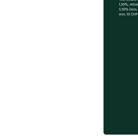
1,50%, retra
3,50% (min.
min. 10 CHF 