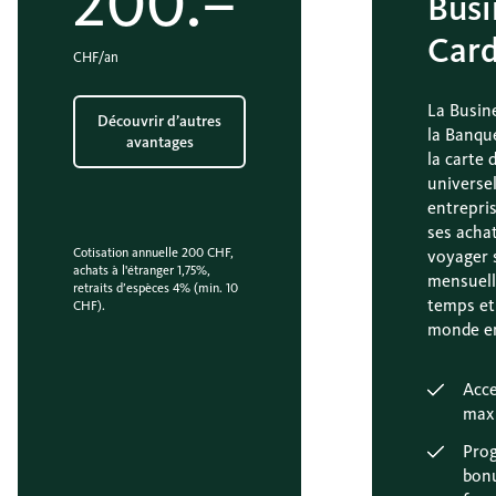
200.–
Busi
Car
CHF/an
La Busin
Découvrir d’autres
la Banqu
avantages
la carte 
universel
entrepris
ses achat
Cotisation annuelle 200 CHF,
voyager 
achats à l'étranger 1,75%,
mensuell
retraits d’espèces 4% (min. 10
temps et
CHF).
monde en
Acc
max
Pro
bon