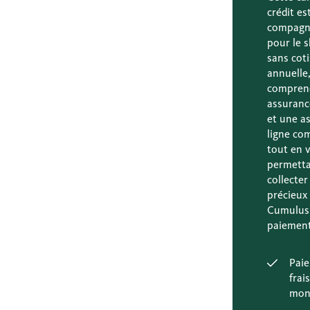
crédit es
compagne
pour le 
sans cot
annuelle,
compren
assuranc
et une a
ligne co
tout en 
permetta
collecter
précieux
Cumulus
paiement
Pai
frai
mon