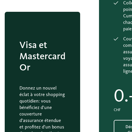
Coll
poin
Cum
cha
pai
Cou
Visa et
com
ass
Mastercard
voya
Or
assu
lign
0.
Donnez un nouvel
éclat à votre shopping
quotidien: vous
bénéficiez d’une
CHF
couverture
d’assurance étendue
et profitez d’un bonus
Déc