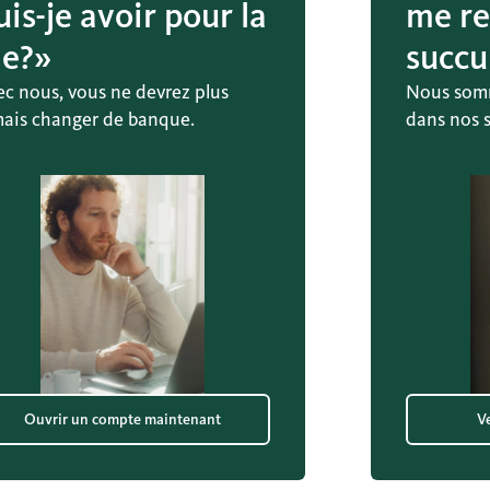
uis-je avoir pour la
me re
ie?»
succu
ec nous, vous ne devrez plus
Nous somm
mais changer de banque.
dans nos s
Ouvrir un compte maintenant
Ve