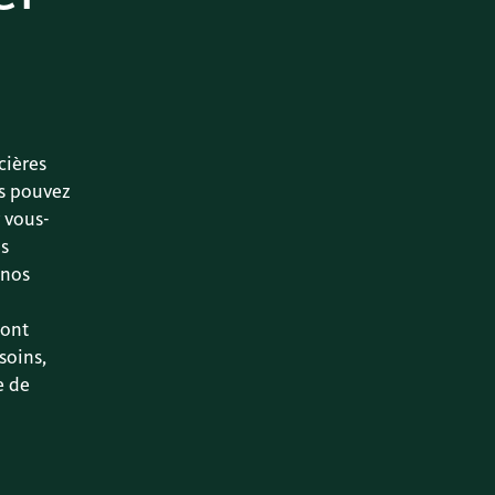
cières
us pouvez
r vous-
s
 nos
sont
soins,
e de