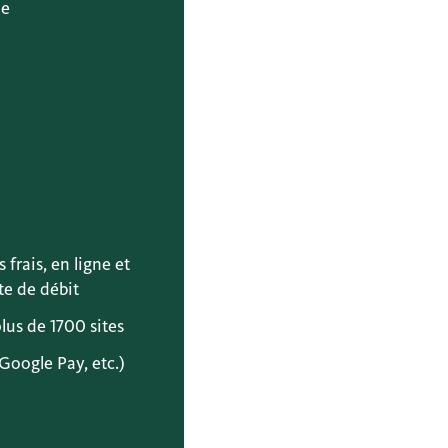
de
frais, en ligne et
te de débit
plus de 1700 sites
Google Pay, etc.)