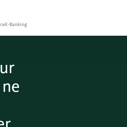
nce
E-Banking
ur
 ne
er