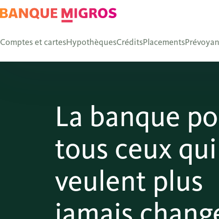
Comptes et cartes
Hypothèques
Crédits
Placements
Prévoya
La banque po
tous ceux qui
veulent plus
jamais chang