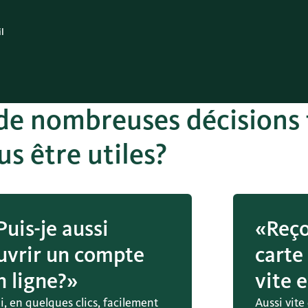
il
 de nombreuses décisions 
s être utiles?
Puis-je aussi
«Reço
uvrir un compte
carte
n ligne?»
vite 
, en quelques clics, facilement
Aussi vite