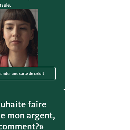
sale.
nder une carte de crédit
ouhaite faire
de mon argent,
 comment?»