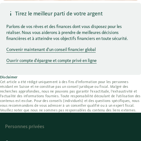
Tirez le meilleur parti de votre argent
Parlons de vos rêves et des finances dont vous disposez pour les
réaliser. Nous vous aiderons à prendre de meilleures décisions
financières et à atteindre vos objectifs financiers en toute sécurité.
Convenir maintenant d'un conseil financier global
Ouvrir compte d'épargne et compte privé en ligne
Disclaimer
Cet article a été rédigé uniquement à des fins d'information pour les personnes
résidant en Suisse et ne constitue pas un conseil juridique ou fiscal. Malgré des
recherches approfondies, nous ne pouvons pas garantir l'exactitude, l'exhaustivité et
l'actualité des informations fournies. Toute responsabilité découlant de l'utilisation des
contenus est exclue. Pour des conseils (individuels) et des questions spécifiques, nous
vous recommandons de vous adresser à un conseiller qualifié ou à un expert fiscal.
Veuillez noter que nous ne sommes pas responsables du contenu des liens externes.
Personnes privées