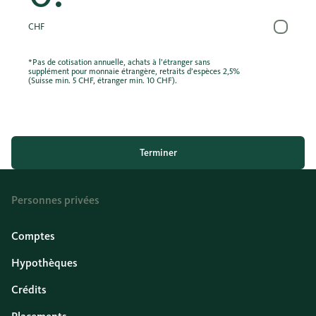
CHF
*Pas de cotisation annuelle, achats à l’étranger sans
supplément pour monnaie étrangère, retraits d’espèces 2,5%
(Suisse min. 5 CHF, étranger min. 10 CHF).
Terminer
Personnes privées
Comptes
Hypothèques
Crédits