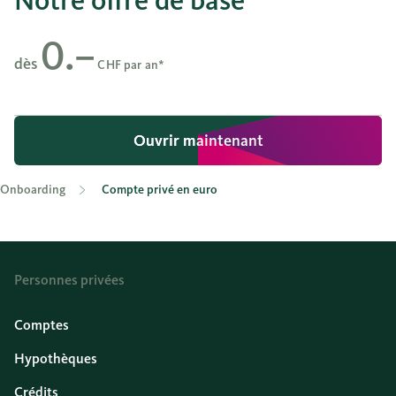
Notre offre de base
0.–
dès
CHF par an*
Ouvrir maintenant
Ouvrir maintenant
Onboarding
Compte privé en euro
Personnes privées
Comptes
Hypothèques
Crédits