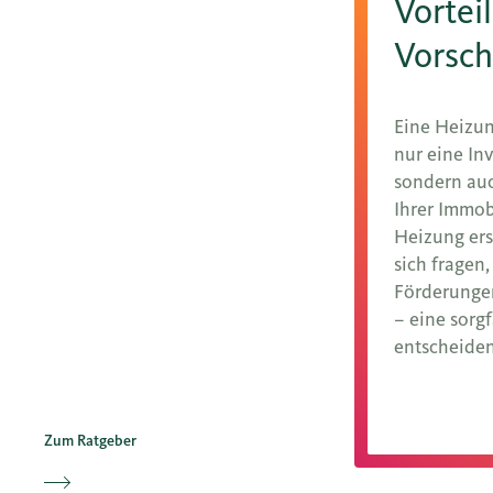
Vortei
Vorsch
Eine Heizun
nur eine Inv
sondern auc
Ihrer Immobi
Heizung er
sich fragen
Förderungen
– eine sorgf
entscheide
Mehr erfah
Zum Ratgeber