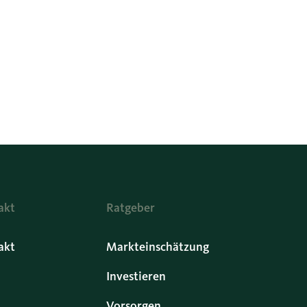
akt
Ratgeber
akt
Markteinschätzung
Investieren
Vorsorgen