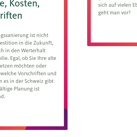
le, Kosten,
sich auf vielen 
geht man vor?
riften
gssanierung ist nicht
Mehr erfahren
estition in die Zukunft,
h in den Werterhalt
lie. Egal, ob Sie Ihre alte
setzen möchten oder
, welche Vorschriften und
 es in der Schweiz gibt
ältige Planung ist
nd.
ren