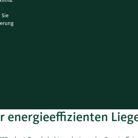
klima.
 Sie
ierung
r energieeffizienten Lieg