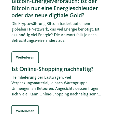
Bitcoin-Energieverbrauch: Ist der
werden.
Bitcoin nur eine Energieschleuder
oder das neue digitale Gold?
Die Kryptowährung Bitcoin basiert auf einem
globalen IT-Netzwerk, das viel Energie benötigt. Ist
es unnötig viel Energie? Die Antwort fällt je nach
Betrachtungsweise anders aus.
Weiterlesen
Ist Online-Shopping nachhaltig?
Heimlieferung per Lastwagen, viel
Verpackungsmaterial, je nach Warengruppe
Unmengen an Retouren. Angesichts dessen fragen
sich viele: Kann Online-Shopping nachhaltig sein?
Berechnungen zeigen: Die CO2-Bilanz von
Interneteinkäufen ist oft besser, als wenn man
selber zum Einkaufen fährt.
Weiterlesen