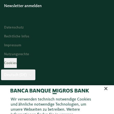
Newsletter anmelden
Datenschutz
Rechtliche Infos
Impressum
Nutzungsrechte
Cookies
Deutsch (DE)
Twitter
Facebook
Blog
Instagram
Youtube
Linkedi
Wir verwenden technisch notwendige Cookies
und ähnliche notwendige Technologien, um
unsere Webseiten zu betreiben. Weitere
© 2026 Migros Bank AG