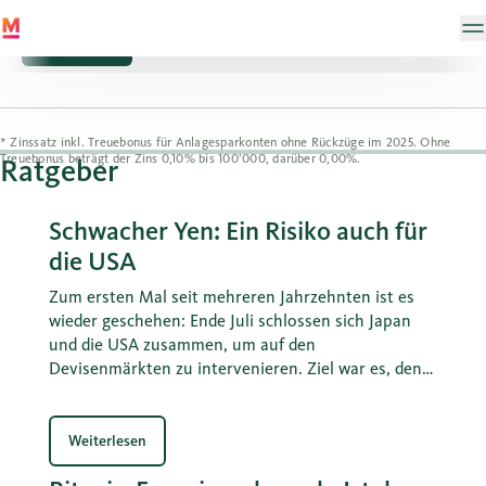
Sparen
Vorsorge
Kinder & Jugendliche
* Zinssatz inkl. Treuebonus für Anlagesparkonten ohne Rückzüge im 2025. Ohne
Treuebonus beträgt der Zins 0,10% bis 100’000, darüber 0,00%.
Ratgeber
Schwacher Yen: Ein Risiko auch für
die USA
Zum ersten Mal seit mehreren Jahrzehnten ist es
wieder geschehen: Ende Juli schlossen sich Japan
und die USA zusammen, um auf den
Devisenmärkten zu intervenieren. Ziel war es, den
Kursverfall des Yens zu bremsen und umzukehren.
Diese Massnahme lag auch im Eigeninteresse des
US-Finanzministeriums von Scott Bessent. Daraus
Weiterlesen
können auch Lehren für die Schweiz gezogen