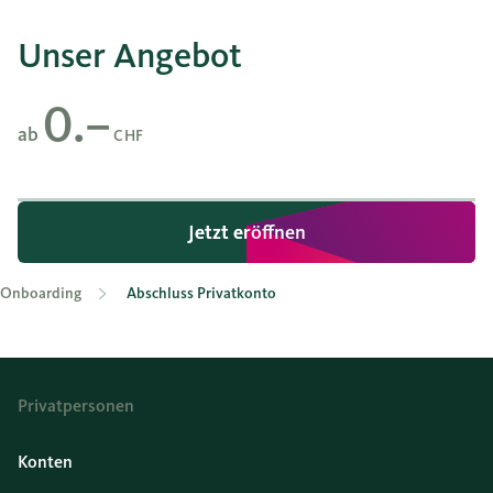
Unser Angebot
0.–
ab
CHF
Jetzt eröffnen
Jetzt eröffnen
Onboarding
Abschluss Privatkonto
Privatpersonen
Konten