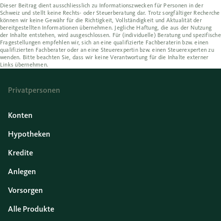
Dieser Beitrag dient ausschliesslich zu Informationszwecken für Personen in der
Schweiz und stellt keine Rechts- oder Steuerberatung dar. Trotz sorgfältiger Recherche
können wir keine Gewähr für die Richtigkeit, Vollständigkeit und Aktualität der
bereitgestellten Informationen übernehmen. Jegliche Haftung, die aus der Nutzung
der Inhalte entstehen, wird ausgeschlossen. Für (individuelle) Beratung und spezifische
Fragestellungen empfehlen wir, sich an eine qualifizierte Fachberaterin bzw. einen
qualifizierten Fachberater oder an eine Steuerexpertin bzw. einen Steuerexperten zu
wenden. Bitte beachten Sie, dass wir keine Verantwortung für die Inhalte externer
Links übernehmen.
Privatpersonen
Konten
Hypotheken
Kredite
Anlegen
Vorsorgen
Alle Produkte