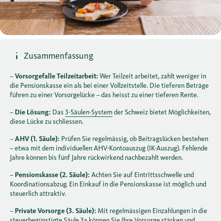
Zusammenfassung
–
Vorsorgefalle Teilzeitarbeit:
Wer Teilzeit arbeitet, zahlt weniger in
die Pensionskasse ein als bei einer Vollzeitstelle. Die tieferen Beträge
führen zu einer Vorsorgelücke – das heisst zu einer tieferen Rente.
–
Die Lösung:
Das
3-Säulen-System
der Schweiz bietet Möglichkeiten,
diese Lücke zu schliessen.
–
AHV (1. Säule):
Prüfen Sie regelmässig, ob Beitragslücken bestehen
– etwa mit dem individuellen AHV-Kontoauszug (IK-Auszug). Fehlende
Jahre können bis fünf Jahre rückwirkend nachbezahlt werden.
–
Pensionskasse (2. Säule):
Achten Sie auf Eintrittsschwelle und
Koordinationsabzug. Ein Einkauf in die Pensionskasse ist möglich und
steuerlich attraktiv.
–
Private Vorsorge (3. Säule):
Mit regelmässigen Einzahlungen in die
steuerbegünstigte Säule 3a können Sie Ihre Vorsorge stärken und