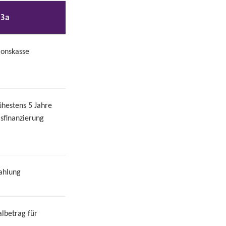
 3a
ionskasse
ühestens 5 Jahre
sfinanzierung
zahlung
lbetrag für