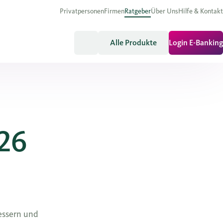
Privatpersonen
Firmen
Ratgeber
Über Uns
Hilfe & Kontakt
Alle Produkte
Login E-Banking
026
bessern und