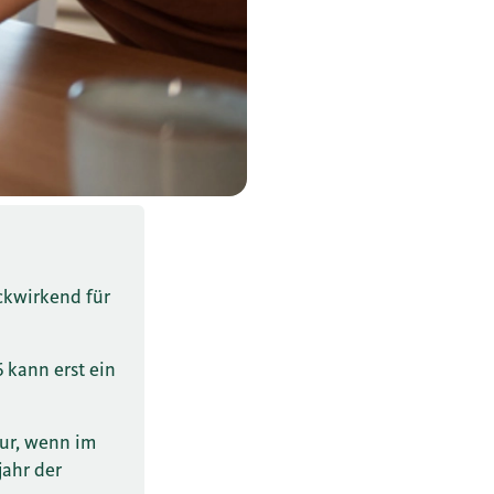
ckwirkend für
 kann erst ein
ur, wenn im
jahr der