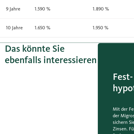
9 Jahre
1.590 %
1.890 %
10 Jahre
1.650 %
1.950 %
Das könnte Sie
ebenfalls interessieren
Fest­
hypo
Mit der F
der Migro
sichern Sie
Zinsen. Fü