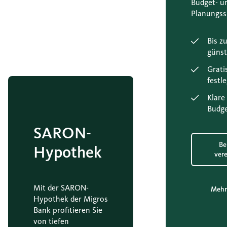
Budget- un
Planungss
Bis z
günst
Grati
festl
Klare
Budge
SARON-
Be
Hypothek
ver
Mit der SARON-
Mehr
Hypothek der Migros
Bank profitieren Sie
von tiefen