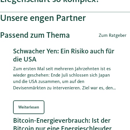
Unsere engen Partner
Passend zum Thema
Zum Ratgeber
Schwacher Yen: Ein Risiko auch für
die USA
Zum ersten Mal seit mehreren Jahrzehnten ist es
wieder geschehen: Ende Juli schlossen sich Japan
und die USA zusammen, um auf den
Devisenmärkten zu intervenieren. Ziel war es, den
Kursverfall des Yens zu bremsen und umzukehren.
Diese Massnahme lag auch im Eigeninteresse des
US-Finanzministeriums von Scott Bessent. Daraus
Weiterlesen
können auch Lehren für die Schweiz gezogen
Bitcoin-Energieverbrauch: Ist der
werden.
Bitcoin nur eine Energieschleuder