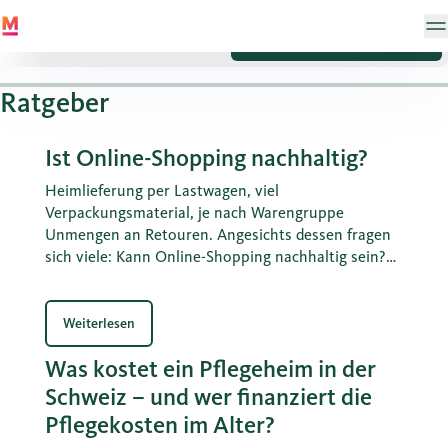
Sparen
Vorsorge
Kinder & Jugendliche
Ratgeber
Ist Online-Shopping nachhaltig?
Heimlieferung per Lastwagen, viel
Verpackungsmaterial, je nach Warengruppe
Unmengen an Retouren. Angesichts dessen fragen
sich viele: Kann Online-Shopping nachhaltig sein?
Berechnungen zeigen: Die CO2-Bilanz von
Interneteinkäufen ist oft besser, als wenn man
selber zum Einkaufen fährt.
Weiterlesen
Was kostet ein Pflegeheim in der
Schweiz – und wer finanziert die
Pflegekosten im Alter?