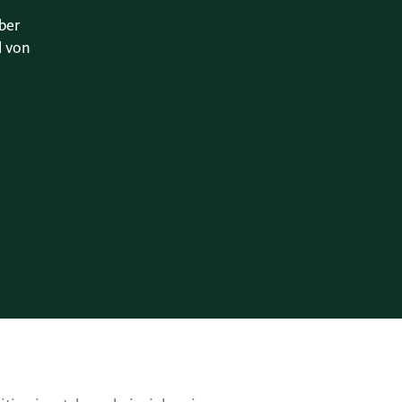
ber
l von