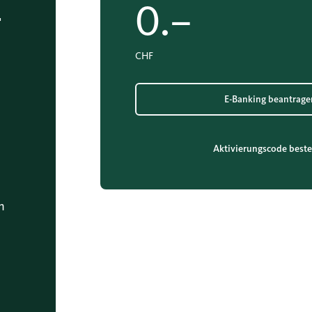
0.–
T
CHF
E-Banking beantrage
Aktivierungscode beste
n