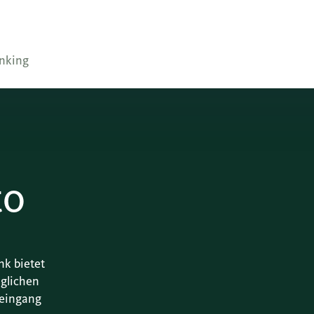
nking
to
nk bietet
äglichen
neingang