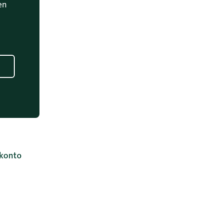
en
konto