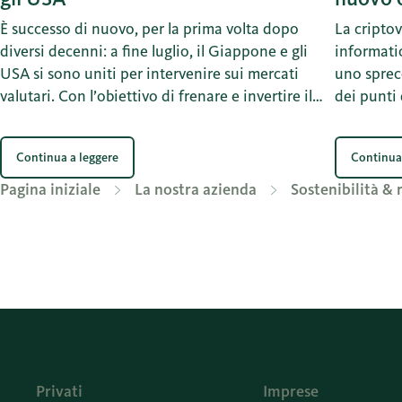
È successo di nuovo, per la prima volta dopo
La criptov
diversi decenni: a fine luglio, il Giappone e gli
informati
USA si sono uniti per intervenire sui mercati
uno sprec
valutari. Con l’obiettivo di frenare e invertire il
dei punti 
crollo del corso dello yen. La misura adottata è
anche nell’interesse degli USA stessi. E se ne
Continua a leggere
Continua
possono trarre anche degli insegnamenti per la
Svizzera.
Pagina iniziale
La nostra azienda
Sostenibilità & 
Privati
Imprese