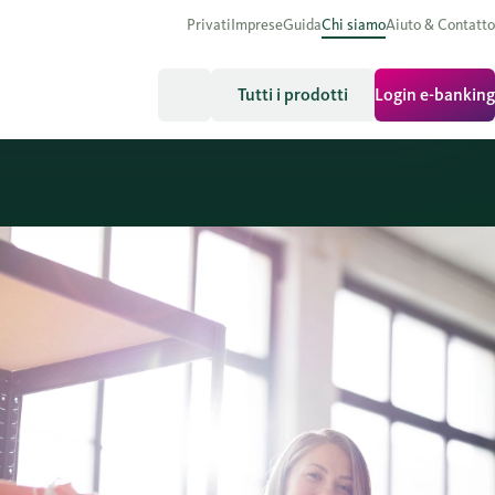
Privati
Imprese
Guida
Chi siamo
Aiuto & Contatto
Tutti i prodotti
Login e-banking