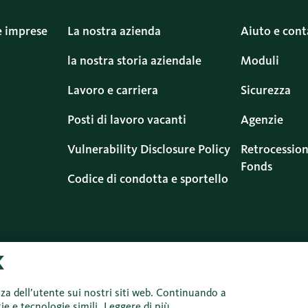
e imprese
La nostra azienda
Aiuto e cont
la nostra storia aziendale
Moduli
Lavoro e carriera
Sicurezza
Posti di lavoro vacanti
Agenzie
Vulnerability Disclosure Policy
Retrocession
Fonds
Codice di condotta e sportello
nza dell’utente sui nostri siti web. Continuando a
Protezione dei
Informazioni
Colophon
Di
ie e tecnologie simili.
Leggere di più