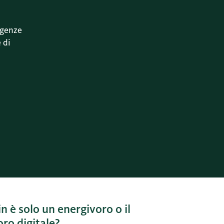
sigenze
 di
in è solo un energivoro o il
ro digitale?