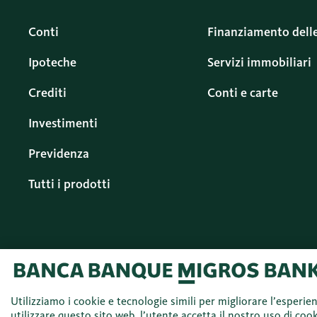
Conti
Finanziamento dell
Ipoteche
Servizi immobiliari
Crediti
Conti e carte
Investimenti
Previdenza
Tutti i prodotti
Utilizziamo i cookie e tecnologie simili per migliorare l’esperie
© 2026 Banca Migros
utilizzare questo sito web, l’utente accetta il nostro uso di cook