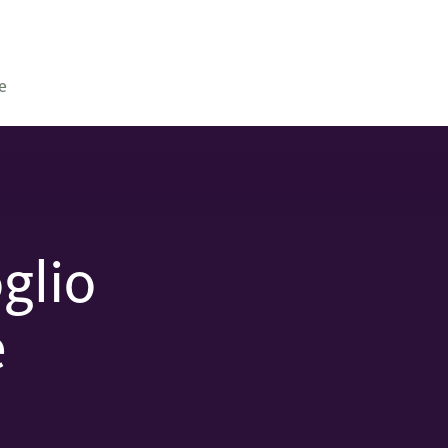
e
glio
è