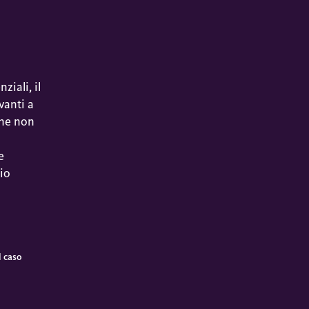
ziali, il
vanti a
one non
e
lio
l caso