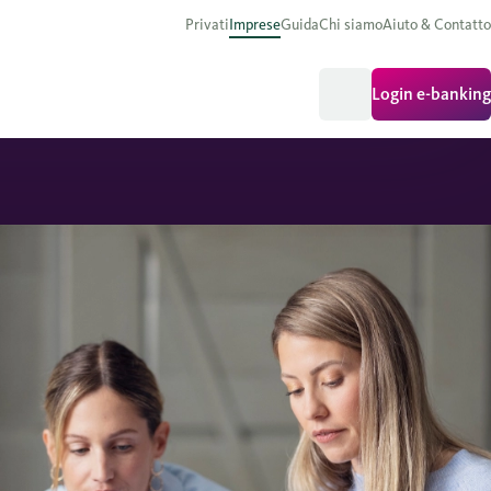
Privati
Imprese
Guida
Chi siamo
Aiuto & Contatto
Login e-banking