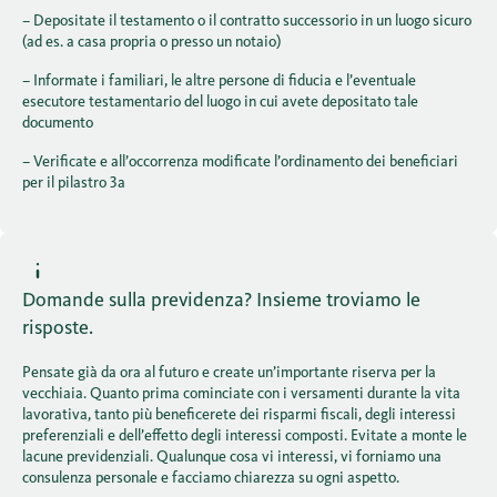
– Depositate il testamento o il contratto successorio in un luogo sicuro
(ad es. a casa propria o presso un notaio)
– Informate i familiari, le altre persone di fiducia e l’eventuale
esecutore testamentario del luogo in cui avete depositato tale
documento
– Verificate e all’occorrenza modificate l’ordinamento dei beneficiari
per il pilastro 3a
Domande sulla previdenza? Insieme troviamo le
risposte.
Pensate già da ora al futuro e create un’importante riserva per la
vecchiaia. Quanto prima cominciate con i versamenti durante la vita
lavorativa, tanto più beneficerete dei risparmi fiscali, degli interessi
preferenziali e dell’effetto degli interessi composti. Evitate a monte le
lacune previdenziali. Qualunque cosa vi interessi, vi forniamo una
consulenza personale e facciamo chiarezza su ogni aspetto.