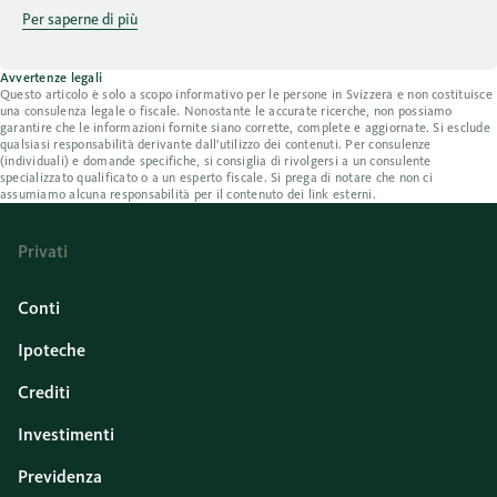
Per saperne di più
Avvertenze legali
Questo articolo è solo a scopo informativo per le persone in Svizzera e non costituisce
una consulenza legale o fiscale. Nonostante le accurate ricerche, non possiamo
garantire che le informazioni fornite siano corrette, complete e aggiornate. Si esclude
qualsiasi responsabilità derivante dall'utilizzo dei contenuti. Per consulenze
(individuali) e domande specifiche, si consiglia di rivolgersi a un consulente
specializzato qualificato o a un esperto fiscale. Si prega di notare che non ci
assumiamo alcuna responsabilità per il contenuto dei link esterni.
Privati
Conti
Ipoteche
Crediti
Investimenti
Previdenza