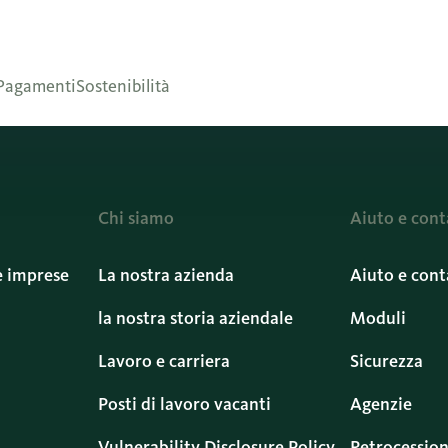
Pagamenti
Sostenibilità
Chi siamo
Aiuto e cont
e imprese
La nostra azienda
Aiuto e cont
la nostra storia aziendale
Moduli
Lavoro e carriera
Sicurezza
Posti di lavoro vacanti
Agenzie
Vulnerability Disclosure Policy
Retrocession