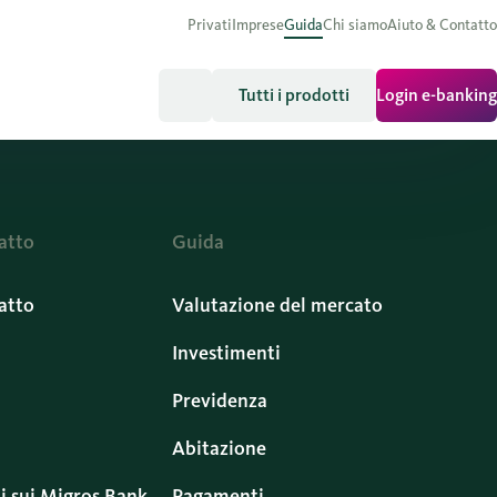
Privati
Imprese
Guida
Chi siamo
Aiuto & Contatto
Tutti i prodotti
Login e-banking
atto
Guida
atto
Valutazione del mercato
Investimenti
Previdenza
Abitazione
i sui Migros Bank
Pagamenti