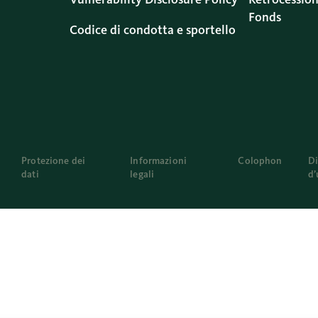
Fonds
Codice di condotta e sportello
Protezione dei
Informazioni
Colophon
Di
dati
legali
d’