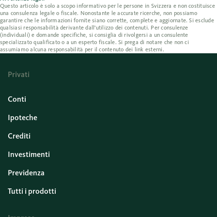
Questo articolo è solo a scopo informativo per le persone in Svizzera e non costituisce
una consulenza legale o fiscale. Nonostante le accurate ricerche, non possiamo
garantire che le informazioni fornite siano corrette, complete e aggiornate. Si esclude
qualsiasi responsabilità derivante dall'utilizzo dei contenuti. Per consulenze
(individuali) e domande specifiche, si consiglia di rivolgersi a un consulente
specializzato qualificato o a un esperto fiscale. Si prega di notare che non ci
assumiamo alcuna responsabilità per il contenuto dei link esterni.
Privati
Conti
Ipoteche
Crediti
Investimenti
Previdenza
Tutti i prodotti