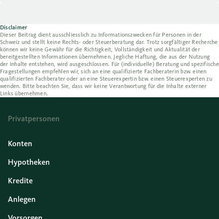
Disclaimer
Dieser Beitrag dient ausschliesslich zu Informationszwecken für Personen in der
Schweiz und stellt keine Rechts- oder Steuerberatung dar. Trotz sorgfältiger Recherche
können wir keine Gewähr für die Richtigkeit, Vollständigkeit und Aktualität der
bereitgestellten Informationen übernehmen. Jegliche Haftung, die aus der Nutzung
der Inhalte entstehen, wird ausgeschlossen. Für (individuelle) Beratung und spezifische
Fragestellungen empfehlen wir, sich an eine qualifizierte Fachberaterin bzw. einen
qualifizierten Fachberater oder an eine Steuerexpertin bzw. einen Steuerexperten zu
wenden. Bitte beachten Sie, dass wir keine Verantwortung für die Inhalte externer
Links übernehmen.
Privatpersonen
Konten
Hypotheken
Kredite
Anlegen
Vorsorgen