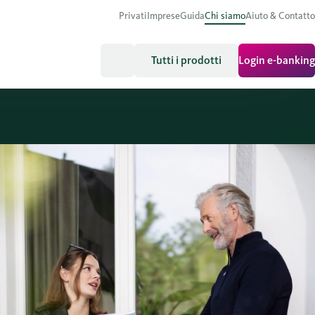
Privati
Imprese
Guida
Chi siamo
Aiuto & Contatto
Tutti i prodotti
Login e-banking