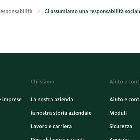
responsabilità
Ci assumiamo una responsabilità social
Chi siamo
Aiuto e cont
e imprese
La nostra azienda
Aiuto e cont
la nostra storia aziendale
Moduli
Lavoro e carriera
Sicurezza
Posti di lavoro vacanti
Agenzie