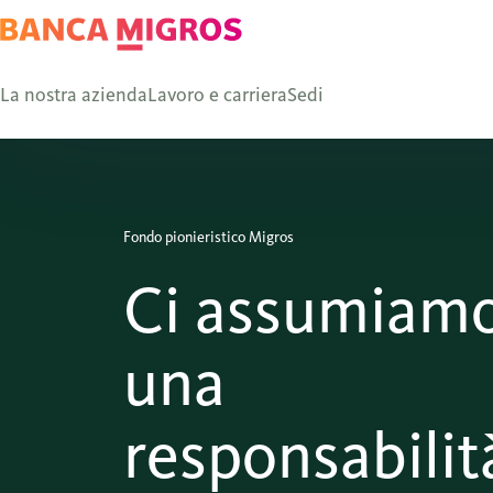
La nostra azienda
Lavoro e carriera
Sedi
Fondo pionieristico Migros
Ci assumiam
una
responsabilit