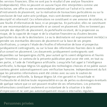
les services financiers. Elles ne sont pas le résultat d’une analyse financière
(indépendante). Elles ne peuvent en aucune façon être interprétées comme une
incitation, une offre ou une recommandation portant sur l’achat et la vente
d’instruments de placement, sur la réalisation de transactions particulières ou sur la
conclusion de tout autre acte juridique, mais sont données uniquement à titre
descriptif et informatif. Ces informations ne constituent ni une annonce de cotation, ni
une feuille d’information de base, ni un prospectus. En particulier, elles ne constituent
ni une recommandation personnelle ni un conseil en placement. Elles ne tiennent pas
compte des objectifs de placement, du portefeuille existant, de la propension au
risque, de la capacité de risque ni de la situation financière ou d’autres besoins
particuliers du ou de la destinataire. Le ou la destinataire est expressément invité(e) à
prendre ses éventuelles décisions de placement sur la base de ses propres
clarifications, y compris l’étude des feuilles d’information de base et prospectus
juridiquement contraignants, ou sur la base des informations fournies dans le cadre
d’un conseil en placement. Les documents juridiquement contraignants sont
disponibles sur banquemigros.ch/fib, pour autant qu’ils soient obligatoires et fournis
par l’émetteur. Le contenu de la présente publication peut avoir été créé, en tout ou
en partie, à l’aide de l’intelligence artificielle. Lorsqu’elle fait appel à l’intelligence
artificielle, la Banque Migros SA applique des technologies choisies et ne publie aucun
contenu généré automatiquement sans vérification humaine. Indépendamment du fait
que les présentes informations aient été créées avec ou sans le soutien de
l’intelligence artificielle, la Banque Migros SA n’en garantit ni l’exactitude ni
l’exhaustivité et décline toute responsabilité en cas de pertes ou dommages éventuels
de quelque nature que ce soit pouvant résulter de ces informations. Les présentes
informations constituent seulement un instantané de la situation à la date
d’impression et ne sont pas automatiquement revues à intervalles réguliers.
Personnes privées