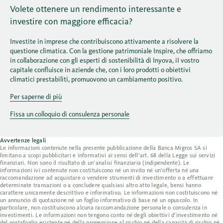
Volete ottenere un rendimento interessante e
investire con maggiore efficacia?
Investite in imprese che contribuiscono attivamente a risolvere la
questione climatica. Con la gestione patrimoniale Inspire, che offriamo
in collaborazione con gli esperti di sostenibilità di Inyova, iI vostro
capitale confluisce in aziende che, con i loro prodotti o obiettivi
climatici prestabiliti, promuovono un cambiamento positivo.
Per saperne di più
Fissa un colloquio di consulenza personale
Avvertenze legali
Le informazioni contenute nella presente pubblicazione della Banca Migros SA si
limitano a scopi pubblicitari e informativi ai sensi dell’art. 68 della Legge sui servizi
finanziari. Non sono il risultato di un’analisi finanziaria (indipendente). Le
informazioni ivi contenute non costituiscono né un invito né un’offerta né una
raccomandazione ad acquistare o vendere strumenti di investimento o a effettuare
determinate transazioni o a concludere qualsiasi altro atto legale, bensì hanno
carattere unicamente descrittivo e informativo. Le informazioni non costituiscono né
un annuncio di quotazione né un foglio informativo di base né un opuscolo. In
particolare, non costituiscono alcuna raccomandazione personale o consulenza in
investimenti. Le informazioni non tengono conto né degli obiettivi d’investimento né
del portafoglio esistente né della propensione al rischio né della capacità di rischio né