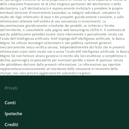
della situazione finanziaria né di altre esigenze particolari del destinatario o della
destinataria. La/Il destinataria/o è espressamente invitata/o a prendere le proprie
eventuali decisioni d’investimento basandosi su indagini individuali, compreso lo
studio dei fogli informativi di base e dei prospetti giuridicamente vincolanti, o sulle
informazioni ottenute nell’ambito di una consulenza in investimenti. La
documentazione giuridicamente vincolante dei prodotti, se richiesta e fornita
dall’emittente, è consultabile sulla pagina web bancamigros.ch/fib-it. Il contenuto di
questa pubblicazione potrebbe essere stato interamente o parzialmente creato con
l’aiuto dell’intelligenza artificiale. Nell’impiego dell’intelligenza artificiale, la Banca
Migros SA utilizza tecnologie selezionate e non pubblica contenuti generati
meccanicamente senza verifica umana. Indipendentemente dal fatto che le presenti
informazioni siano state create con o senza l’aiuto dell’intelligenza artificiale, la Banca
Migros SA non fornisce alcuna garanzia in merito alla loro esattezza o completezza e
declina qualsivoglia responsabilità per eventuali perdite o danni di qualsiasi natura
che potrebbero derivare dalle presenti informazioni. Le informazioni qui riportate
rappresentano esclusivamente un’istantanea della situazione al momento della
stampa; non sono previsti aggiornamenti automatici regolari.
Privati
Conti
Ipoteche
Crediti