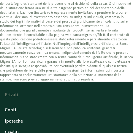
del portafoglio esistente né della propensione al rischio né della capacità di rischio né
della situazione finanziaria né di altre esigenze particolari del destinatario o della
destinataria. La/Il destinataria/o è espressamente invitata/o a prendere le proprie
eventuali decisioni d’investimento basandosi su indagini individuali, compreso lo
studio dei fogli informativi di base e dei prospetti giuridicamente vincolanti, o sulle
informazioni ottenute nell’ambito di una consulenza in investimenti. La
documentazione giuridicamente vincolante dei prodotti, se richiesta e fornita
dall’emittente, è consultabile sulla pagina web bancamigros.ch/fib-it. Il contenuto di
questa pubblicazione potrebbe essere stato interamente o parzialmente creato con
l’aiuto dell’intelligenza artificiale. Nell’impiego dell’intelligenza artificiale, la Banca
Migros SA utilizza tecnologie selezionate e non pubblica contenuti generati
meccanicamente senza verifica umana. Indipendentemente dal fatto che le presenti
informazioni siano state create con o senza l’aiuto dell’intelligenza artificiale, la Banca
Migros SA non fornisce alcuna garanzia in merito alla loro esattezza o completezza e
declina qualsivoglia responsabilità per eventuali perdite o danni di qualsiasi natura
che potrebbero derivare dalle presenti informazioni. Le informazioni qui riportate
rappresentano esclusivamente un’istantanea della situazione al momento della
stampa; non sono previsti aggiornamenti automatici regolari.
Privati
Conti
Ipoteche
Crediti