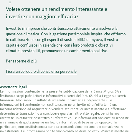
Volete ottenere un rendimento interessante e
investire con maggiore efficacia?
Investite in imprese che contribuiscono attivamente a risolvere la
questione climatica. Con la gestione patrimoniale Inspire, che offriamo
in collaborazione con gli esperti di sostenibilità di Inyova, iI vostro
capitale confluisce in aziende che, con i loro prodotti o obiettivi
climatici prestabiliti, promuovono un cambiamento positivo.
Per saperne di più
Fissa un colloquio di consulenza personale
Avvertenze legali
Le informazioni contenute nella presente pubblicazione della Banca Migros SA si
limitano a scopi pubblicitari e informativi ai sensi dell’art. 68 della Legge sui servizi
finanziari. Non sono il risultato di un’analisi finanziaria (indipendente). Le
informazioni ivi contenute non costituiscono né un invito né un’offerta né una
raccomandazione ad acquistare o vendere strumenti di investimento o a effettuare
determinate transazioni o a concludere qualsiasi altro atto legale, bensì hanno
carattere unicamente descrittivo e informativo. Le informazioni non costituiscono né
un annuncio di quotazione né un foglio informativo di base né un opuscolo. In
particolare, non costituiscono alcuna raccomandazione personale o consulenza in
investimenti. Le informazioni non tengono conto né degli obiettivi d’investimento né