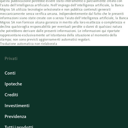
questa pubblicazione potrebbe essere stato interamente o parzialmente creato con
l’aiuto dell’intelligenza artificiale. Nell’impiego dell’intelligenza artificiale, la Banca
Migros SA utilizza tecnologie selezionate e non pubblica contenuti generati
meccanicamente senza verifica umana. Indipendentemente dal fatto che le presenti
informazioni siano state create con o senza l’aiuto dell’intelligenza artificiale, la Banca
Migros SA non fornisce alcuna garanzia in merito alla loro esattezza o completezza e
declina qualsivoglia responsabilità per eventuali perdite o danni di qualsiasi natura
che potrebbero derivare dalle presenti informazioni. Le informazioni qui riportate
rappresentano esclusivamente un’istantanea della situazione al momento della
stampa; non sono previsti aggiornamenti automatici regolari.
Traduzione automatica non rielaborata
Privati
Conti
Ipoteche
Crediti
Investimenti
Previdenza
Tutti i prodotti