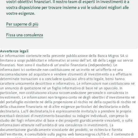
vostri obiettivi finanziari. Il nostro team di esperti in investimenti è a
vostra disposizione per trovare insieme a voi le soluzioni migliori alle
vostre esigenze.
Per saperne di più
Fissa una consulenza
Avvertenze legali
Le informazioni contenute nella presente pubblicazione della Banca Migros SA si
limitano a scopi pubblicitari e informativi ai sensi dell’art. 68 della Legge sui servizi
finanziari. Non sono il risultato di un’analisi finanziaria (indipendente). Le
informazioni ivi contenute non costituiscono né un invito né un’offerta né una
raccomandazione ad acquistare o vendere strumenti di investimento o a effettuare
determinate transazioni o a concludere qualsiasi altro atto legale, bensì hanno
carattere unicamente descrittivo e informativo. Le informazioni non costituiscono né
un annuncio di quotazione né un foglio informativo di base né un opuscolo. In
particolare, non costituiscono alcuna raccomandazione personale o consulenza in
investimenti. Le informazioni non tengono conto né degli obiettivi d’investimento né
del portafoglio esistente né della propensione al rischio né della capacità di rischio né
della situazione finanziaria né di altre esigenze particolari del destinatario o della
destinataria. La/Il destinataria/o è espressamente invitata/o a prendere le proprie
eventuali decisioni d’investimento basandosi su indagini individuali, compreso lo
studio dei fogli informativi di base e dei prospetti giuridicamente vincolanti, o sulle
informazioni ottenute nell’ambito di una consulenza in investimenti. La
documentazione giuridicamente vincolante dei prodotti, se richiesta e fornita
dall’emittente, è consultabile sulla pagina web bancamigros.ch/fib-it. Il contenuto di