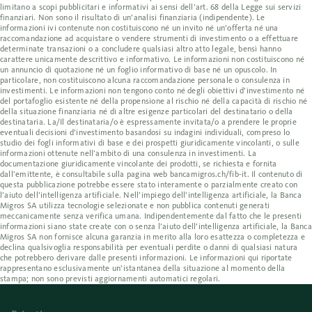
limitano a scopi pubblicitari e informativi ai sensi dell’art. 68 della Legge sui servizi
finanziari. Non sono il risultato di un’analisi finanziaria (indipendente). Le
informazioni ivi contenute non costituiscono né un invito né un’offerta né una
raccomandazione ad acquistare o vendere strumenti di investimento o a effettuare
determinate transazioni o a concludere qualsiasi altro atto legale, bensì hanno
carattere unicamente descrittivo e informativo. Le informazioni non costituiscono né
un annuncio di quotazione né un foglio informativo di base né un opuscolo. In
particolare, non costituiscono alcuna raccomandazione personale o consulenza in
investimenti. Le informazioni non tengono conto né degli obiettivi d’investimento né
del portafoglio esistente né della propensione al rischio né della capacità di rischio né
della situazione finanziaria né di altre esigenze particolari del destinatario o della
destinataria. La/Il destinataria/o è espressamente invitata/o a prendere le proprie
eventuali decisioni d’investimento basandosi su indagini individuali, compreso lo
studio dei fogli informativi di base e dei prospetti giuridicamente vincolanti, o sulle
informazioni ottenute nell’ambito di una consulenza in investimenti. La
documentazione giuridicamente vincolante dei prodotti, se richiesta e fornita
dall’emittente, è consultabile sulla pagina web bancamigros.ch/fib-it. Il contenuto di
questa pubblicazione potrebbe essere stato interamente o parzialmente creato con
l’aiuto dell’intelligenza artificiale. Nell’impiego dell’intelligenza artificiale, la Banca
Migros SA utilizza tecnologie selezionate e non pubblica contenuti generati
meccanicamente senza verifica umana. Indipendentemente dal fatto che le presenti
informazioni siano state create con o senza l’aiuto dell’intelligenza artificiale, la Banca
Migros SA non fornisce alcuna garanzia in merito alla loro esattezza o completezza e
declina qualsivoglia responsabilità per eventuali perdite o danni di qualsiasi natura
che potrebbero derivare dalle presenti informazioni. Le informazioni qui riportate
rappresentano esclusivamente un’istantanea della situazione al momento della
stampa; non sono previsti aggiornamenti automatici regolari.