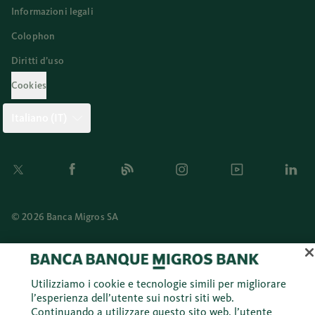
Informazioni legali
Colophon
Diritti d’uso
Cookies
Italiano (IT)
Twitter
Facebook
Blog
Instagram
Youtube
Linkedi
© 2026 Banca Migros SA
Utilizziamo i cookie e tecnologie simili per migliorare
l’esperienza dell’utente sui nostri siti web.
Continuando a utilizzare questo sito web, l’utente