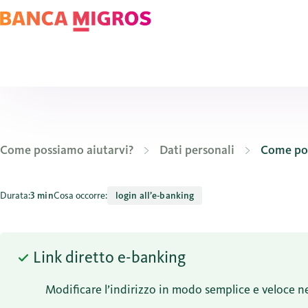
Come possiamo aiutarvi?
Dati personali
Come pos
Come posso modificare il mio indirizzo nell’e-banking?
Durata:
3 min
Cosa occorre:
login all’e-banking
Link diretto e-banking
Modificare l’indirizzo in modo semplice e veloce ne