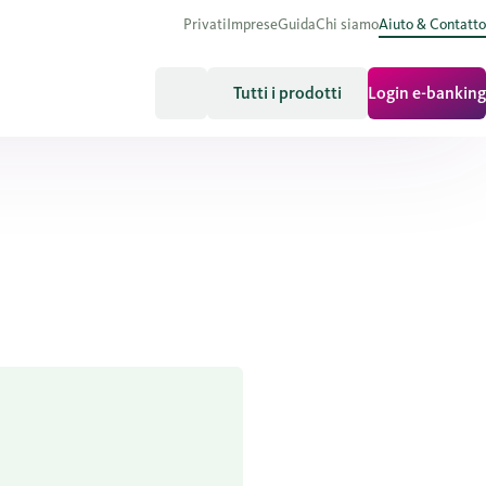
Privati
Imprese
Guida
Chi siamo
Aiuto & Contatto
Tutti i prodotti
Login e-banking