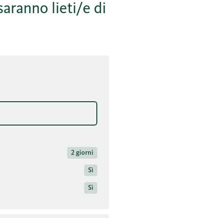
saranno lieti/e di
2 giorni
Sì
Sì