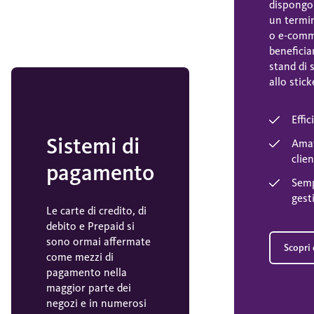
dispongo
un termi
o e-comm
beneficia
stand di 
allo stic
Effic
Sistemi di
Amat
clien
pagamento
Semp
gest
Le carte di credito, di
debito e Prepaid si
sono ormai affermate
Scopri 
come mezzi di
pagamento nella
maggior parte dei
negozi e in numerosi