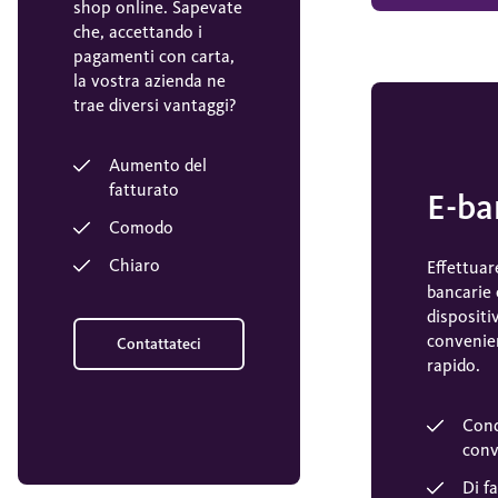
shop online. Sapevate
che, accettando i
pagamenti con carta,
la vostra azienda ne
trae diversi vantaggi?
Aumento del
fatturato
E-ba
Comodo
Chiaro
Effettuar
bancarie 
dispositi
convenie
Contattateci
rapido.
Cond
conv
Di fa