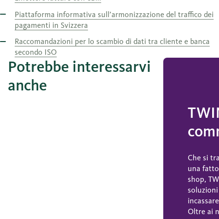
Piattaforma informativa sull’armonizzazione del traffico dei
pagamenti in Svizzera
Raccomandazioni per lo scambio di dati tra cliente e banca
secondo ISO
Potrebbe interessarvi
anche
TWIN
comm
Che si tr
una fatto
shop, TW
soluzioni
incassare
Oltre ai 