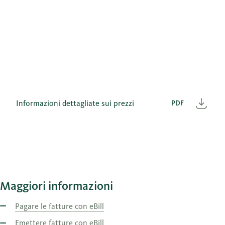
Informazioni dettagliate sui prezzi
PDF
Scar
Maggiori informazioni
Pagare le fatture con eBill
Emettere fatture con eBill