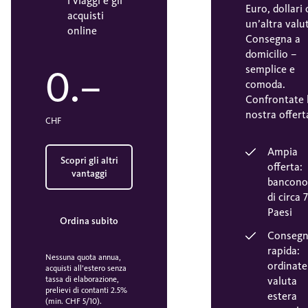
i viaggi e gli
Euro, dollari 
acquisti
un’altra valu
online
Consegna a
domicilio –
semplice e
0.–
comoda.
Confrontate 
nostra offert
CHF
Ampia
Scopri gli altri
offerta:
vantaggi
bancono
di circa 
Paesi
Ordina subito
Conseg
rapida:
Nessuna quota annua,
ordinate
acquisti all’estero senza
valuta
tassa di elaborazione,
prelievi di contanti 2.5%
estera
(min. CHF 5/10).