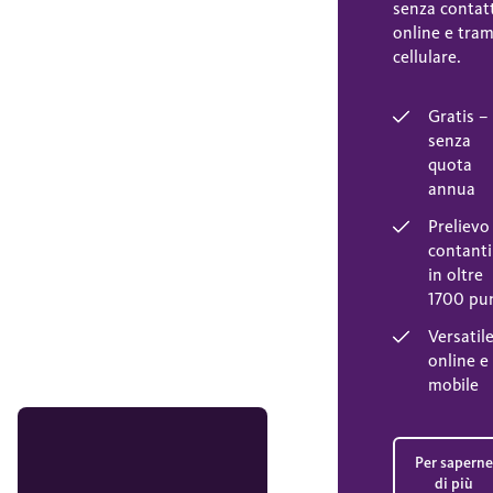
senza contat
online e tram
cellulare.
Gratis –
senza
quota
annua
Prelievo 
contanti
in oltre
1700 pu
Versatile
online e
mobile
Per saperne
di più