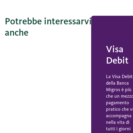
Potrebbe interessarvi
anche
Visa
Debit
La Visa Debit
della Banca
Migros è più
che un mezzo
pagamento
pratico che v
accompagna
nella vita di
tutti i giorni