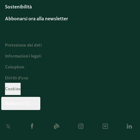
Sostenibilità
Abbonarsi ora alla newsletter
Protezione dei dati
Informazioni legali
Colophon
Diritti d’uso
Cookies
Italiano (IT)
Twitter
Facebook
Blog
Instagram
Youtube
Linkedi