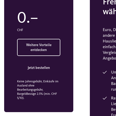
Fre
wäh
0.–
Euro, D
CHF
andere
Hauslie
Weitere Vorteile
einfac
entdecken
Verglei
Angebo
Jetzt bestellen
Um
An
Keine Jahresgebühr, Einkäufe im
Ba
Ausland ohne
ru
Bearbeitungsgebühr,
Bargeldbezüge 2.5% (min. CHF
Ra
5/10).
Li
Be
Fr