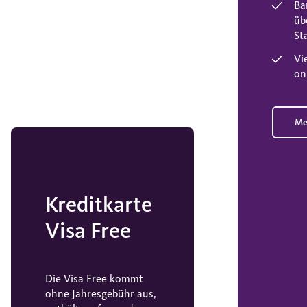
Ba
üb
St
Vie
on
Me
Kreditkarte
Visa Free
Die Visa Free kommt
ohne Jahresgebühr aus,