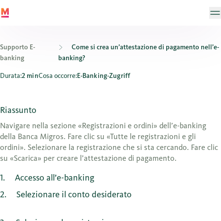
Supporto E-
Come si crea un’attestazione di pagamento nell’e-
banking
banking?
Come si crea un’attestazione di pagamento nell’e-banking?
Durata:
2 min
Cosa occorre:
E-Banking-Zugriff
Riassunto
Navigare nella sezione «Registrazioni e ordini» dell’e-banking
della Banca Migros. Fare clic su «Tutte le registrazioni e gli
ordini». Selezionare la registrazione che si sta cercando. Fare clic
su «Scarica» per creare l’attestazione di pagamento.
1
Accesso all’e-banking
2
Selezionare il conto desiderato