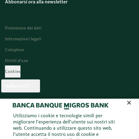
Abbonarsi ora alla newsletter
Protezione dei dati
Informazioni legali
Colophon
Diritti d’uso
Cookies
Italiano (IT)
Twitter
Facebook
Blog
Instagram
Youtube
Linkedi
Utilizziamo i cookie e tecnologie simili per
migliorare l’esperienza dell’utente sui nostri siti
web. Continuando a utilizzare questo sito web,
© 2026 Banca Migros SA
l’utente accetta il nostro uso di cookie e