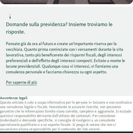
Domande sulla previdenza? Insieme troviamo le
risposte.
Pensate già da ora al futuro e create un’importante riserva per la
vecchiaia. Quanto prima cominciate con i versamenti durante la vita
lavorativa, tanto più beneficerete dei risparmi fiscali, degli interessi
preferenziali e dell’effetto degli interessi composti. Evitate a monte le
lacune previdenziali. Qualunque cosa vi interessi, vi forniamo una
consulenza personale e facciamo chiarezza su ogni aspetto.
Per saperne di più
Avvertenze legali
Questo articolo è solo a scopo informativo per le persone in Svizzera e non costituisce
una consulenza legale o fiscale. Nonostante le accurate ricerche, non possiamo
garantire che le informazioni fornite siano corrette, complete e aggiornate. Si esclude
qualsiasi responsabilità derivante dall'utilizzo dei contenuti. Per consulenze
(individuali) e domande specifiche, si consiglia di rivolgersi a un consulente
specializzato qualificato o a un esperto fiscale. Si prega di notare che non ci
assumiamo alcuna responsabilità per il contenuto dei link esterni.