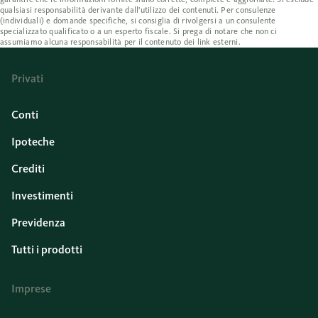
qualsiasi responsabilità derivante dall'utilizzo dei contenuti. Per consulenze
(individuali) e domande specifiche, si consiglia di rivolgersi a un consulente
specializzato qualificato o a un esperto fiscale. Si prega di notare che non ci
assumiamo alcuna responsabilità per il contenuto dei link esterni.
Privati
Conti
Ipoteche
Crediti
Investimenti
Previdenza
Tutti i prodotti
Imprese