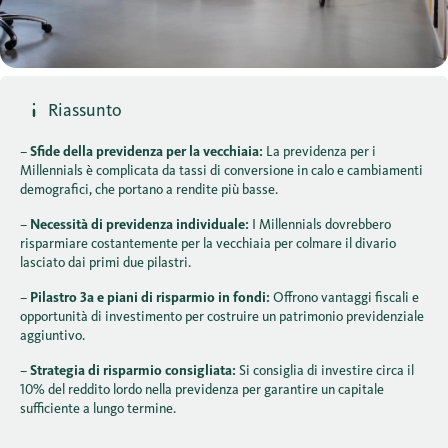
Riassunto
–
Sfide della previdenza per la vecchiaia:
La previdenza per i
Millennials è complicata da tassi di conversione in calo e cambiamenti
demografici, che portano a rendite più basse.
–
Necessità di previdenza individuale:
I Millennials dovrebbero
risparmiare costantemente per la vecchiaia per colmare il divario
lasciato dai primi due pilastri.
–
Pilastro 3a e piani di risparmio in fondi:
Offrono vantaggi fiscali e
opportunità di investimento per costruire un patrimonio previdenziale
aggiuntivo.
–
Strategia di risparmio consigliata:
Si consiglia di investire circa il
10% del reddito lordo nella previdenza per garantire un capitale
sufficiente a lungo termine.