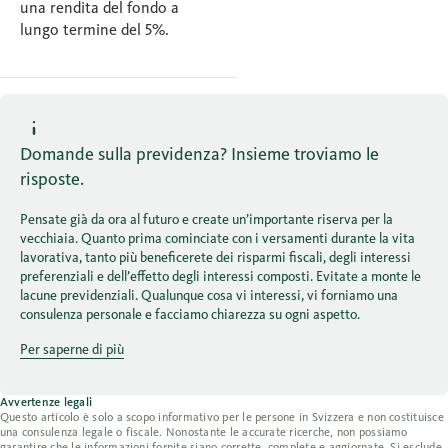
una rendita del fondo a
lungo termine del 5%.
Domande sulla previdenza? Insieme troviamo le
risposte.
Pensate già da ora al futuro e create un’importante riserva per la
vecchiaia. Quanto prima cominciate con i versamenti durante la vita
lavorativa, tanto più beneficerete dei risparmi fiscali, degli interessi
preferenziali e dell’effetto degli interessi composti. Evitate a monte le
lacune previdenziali. Qualunque cosa vi interessi, vi forniamo una
consulenza personale e facciamo chiarezza su ogni aspetto.
Per saperne di più
Avvertenze legali
Questo articolo è solo a scopo informativo per le persone in Svizzera e non costituisce
una consulenza legale o fiscale. Nonostante le accurate ricerche, non possiamo
garantire che le informazioni fornite siano corrette, complete e aggiornate. Si esclude