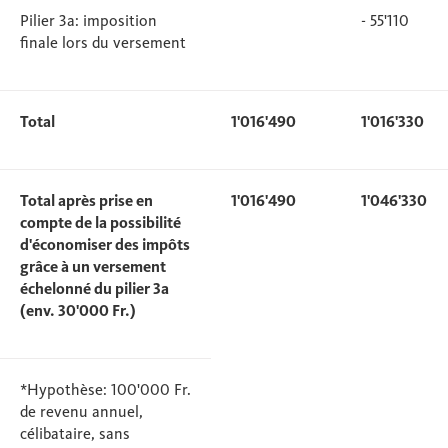
Pilier 3a: imposition
- 55'110
finale lors du versement
Total
1'016'490
1'016'330
Total après prise en
1'016'490
1'046'330
compte de la possibilité
d'économiser des impôts
grâce à un versement
échelonné du pilier 3a
(env. 30'000 Fr.)
*Hypothèse: 100'000 Fr.
de revenu annuel,
célibataire, sans