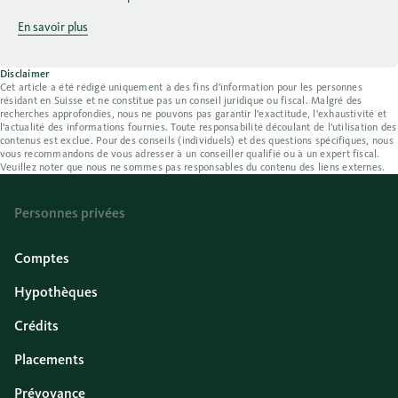
En savoir plus
Disclaimer
Cet article a été rédigé uniquement à des fins d'information pour les personnes
résidant en Suisse et ne constitue pas un conseil juridique ou fiscal. Malgré des
recherches approfondies, nous ne pouvons pas garantir l'exactitude, l'exhaustivité et
l'actualité des informations fournies. Toute responsabilité découlant de l'utilisation des
contenus est exclue. Pour des conseils (individuels) et des questions spécifiques, nous
vous recommandons de vous adresser à un conseiller qualifié ou à un expert fiscal.
Veuillez noter que nous ne sommes pas responsables du contenu des liens externes.
Personnes privées
Comptes
Hypothèques
Crédits
Placements
Prévoyance