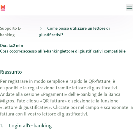
Supporto E-
Come posso utilizzare un lettore di
banking
giustificativi?
Come posso utilizzare un lettore di giustificativi?
Durata:
2 min
Cosa occorre:
accesso all’e-banking
lettore di giustificativi compatibile
Riassunto
Per registrare in modo semplice e rapido le QR-fatture, è
disponibile la registrazione tramite lettore di giustificativi.
Andate alla sezione «Pagamenti» dell’e-banking della Banca
Migros. Fate clic su «QR-fattura» e selezionate la funzione
«Lettore di giustificativi». Cliccate poi nel campo e scansionate la
fattura con il vostro lettore di giustificativi.
1
Login all’e-banking