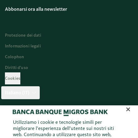
Abbonarsi ora alla newsletter
Protezione dei dati
Informazioni legali
Colophon
Diritti d’uso
Cookies
Italiano (IT)
Twitter
Facebook
Blog
Instagram
Youtube
Linkedi
Utilizziamo i cookie e tecnologie simili per
migliorare l’esperienza dell’utente sui nostri siti
web. Continuando a utilizzare questo sito web,
© 2026 Banca Migros SA