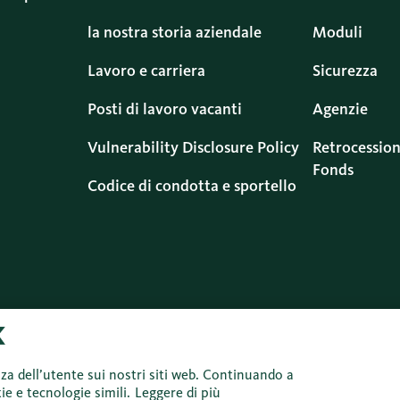
la nostra storia aziendale
Moduli
Lavoro e carriera
Sicurezza
Posti di lavoro vacanti
Agenzie
Vulnerability Disclosure Policy
Retrocession
Fonds
Codice di condotta e sportello
Protezione dei
Informazioni
Colophon
Di
dati
legali
d’
nza dell’utente sui nostri siti web. Continuando a
ie e tecnologie simili.
Leggere di più