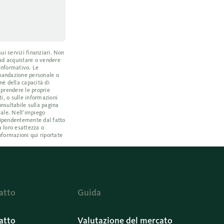
ui servizi finanziari. Non
 ad acquistare o vendere
 informativo. Le
omandazione personale o
né della capacità di
a prendere le proprie
i, o sulle informazioni
nsultabile sulla pagina
iale. Nell’impiego
ndipendentemente dal fatto
a loro esattezza o
nformazioni qui riportate
atto
Guida
atto
Valutazione del mercato