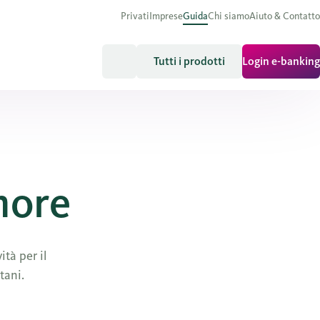
Privati
Imprese
Guida
Chi siamo
Aiuto & Contatto
Tutti i prodotti
Login e-banking
more
tà per il
tani.