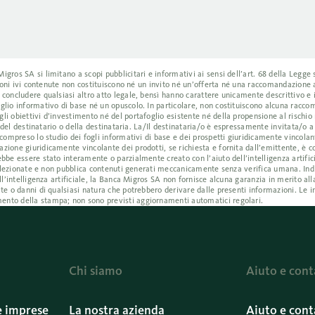
ros SA si limitano a scopi pubblicitari e informativi ai sensi dell’art. 68 della Legge s
azioni ivi contenute non costituiscono né un invito né un’offerta né una raccomandazione
 concludere qualsiasi altro atto legale, bensì hanno carattere unicamente descrittivo e
glio informativo di base né un opuscolo. In particolare, non costituiscono alcuna racc
i obiettivi d’investimento né del portafoglio esistente né della propensione al rischio 
i del destinatario o della destinataria. La/Il destinataria/o è espressamente invitata/o 
compreso lo studio dei fogli informativi di base e dei prospetti giuridicamente vincolant
ione giuridicamente vincolante dei prodotti, se richiesta e fornita dall’emittente, è co
bbe essere stato interamente o parzialmente creato con l’aiuto dell’intelligenza artific
e selezionate e non pubblica contenuti generati meccanicamente senza verifica umana. I
ll’intelligenza artificiale, la Banca Migros SA non fornisce alcuna garanzia in merito all
te o danni di qualsiasi natura che potrebbero derivare dalle presenti informazioni. Le i
ento della stampa; non sono previsti aggiornamenti automatici regolari.
Chi siamo
Aiuto e cont
e imprese
La nostra azienda
Aiuto e cont