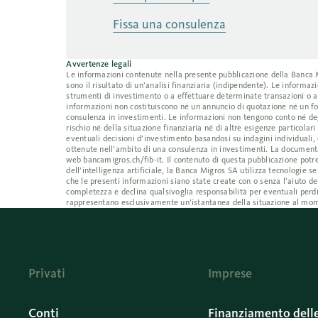
Fissa una consulenza
Avvertenze legali
Le informazioni contenute nella presente pubblicazione della Banca Mig
sono il risultato di un’analisi finanziaria (indipendente). Le inform
strumenti di investimento o a effettuare determinate transazioni o a
informazioni non costituiscono né un annuncio di quotazione né un fo
consulenza in investimenti. Le informazioni non tengono conto né degl
rischio né della situazione finanziaria né di altre esigenze particolar
eventuali decisioni d’investimento basandosi su indagini individuali, 
ottenute nell’ambito di una consulenza in investimenti. La documentaz
web bancamigros.ch/fib-it. Il contenuto di questa pubblicazione potre
dell’intelligenza artificiale, la Banca Migros SA utilizza tecnologi
che le presenti informazioni siano state create con o senza l’aiuto de
completezza e declina qualsivoglia responsabilità per eventuali perdi
rappresentano esclusivamente un’istantanea della situazione al mom
Privati
Imprese
Conti
Finanziamento dell