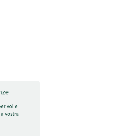
nze
per voi e
 a vostra