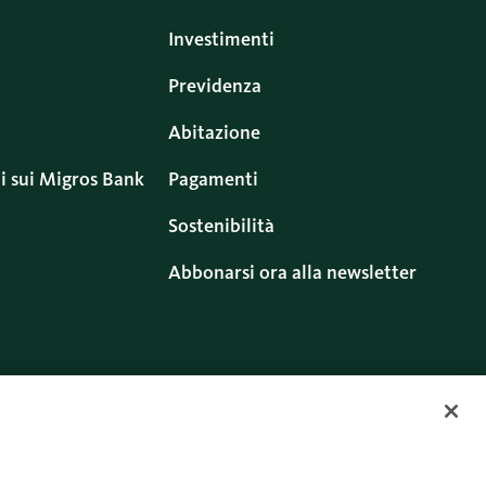
Investimenti
Previdenza
Abitazione
i sui Migros Bank
Pagamenti
Sostenibilità
Abbonarsi ora alla newsletter
ritti
Cookies
Twitter
Facebook
Blog
Instagram
Youtube
Linkedin
uso