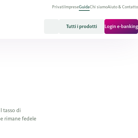
Privati
Imprese
Guida
Chi siamo
Aiuto & Contatto
Tutti i prodotti
Login e-banking
l tasso di
p e rimane fedele