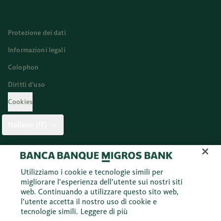
Protezione dei dati
Informazioni legali
Colophon
Diritti d’uso
Cookies
Italiano (IT)
Twitter
Facebook
Blog
Instagram
Youtube
Linkedi
Utilizziamo i cookie e tecnologie simili per
migliorare l’esperienza dell’utente sui nostri siti
web. Continuando a utilizzare questo sito web,
© 2026 Banca Migros SA
l’utente accetta il nostro uso di cookie e
tecnologie simili.
Leggere di più