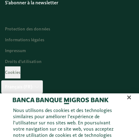
S'abonner à la newsletter
Protection des données
Informations légales
Impressum
Droits d’utilisation
Cookies
Français (FR)
Twitter
Facebook
Blog
Instagram
Youtube
Linkedi
Nous utilisons des cookies et des technologies
similaires pour améliorer l’expérience de
l’utilisateur sur nos sites web. En poursuivant
votre navigation sur ce site web, vous acceptez
© 2026 Banque Migros SA
notre utilisation de cookies et de technologies