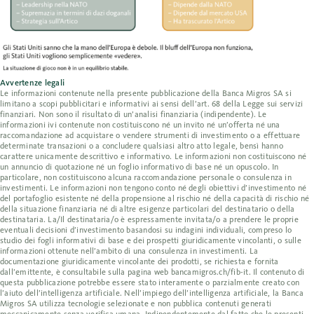
Avvertenze legali
Le informazioni contenute nella presente pubblicazione della Banca Migros SA si
limitano a scopi pubblicitari e informativi ai sensi dell’art. 68 della Legge sui servizi
finanziari. Non sono il risultato di un’analisi finanziaria (indipendente). Le
informazioni ivi contenute non costituiscono né un invito né un’offerta né una
raccomandazione ad acquistare o vendere strumenti di investimento o a effettuare
determinate transazioni o a concludere qualsiasi altro atto legale, bensì hanno
carattere unicamente descrittivo e informativo. Le informazioni non costituiscono né
un annuncio di quotazione né un foglio informativo di base né un opuscolo. In
particolare, non costituiscono alcuna raccomandazione personale o consulenza in
investimenti. Le informazioni non tengono conto né degli obiettivi d’investimento né
del portafoglio esistente né della propensione al rischio né della capacità di rischio né
della situazione finanziaria né di altre esigenze particolari del destinatario o della
destinataria. La/Il destinataria/o è espressamente invitata/o a prendere le proprie
eventuali decisioni d’investimento basandosi su indagini individuali, compreso lo
studio dei fogli informativi di base e dei prospetti giuridicamente vincolanti, o sulle
informazioni ottenute nell’ambito di una consulenza in investimenti. La
documentazione giuridicamente vincolante dei prodotti, se richiesta e fornita
dall’emittente, è consultabile sulla pagina web bancamigros.ch/fib-it. Il contenuto di
questa pubblicazione potrebbe essere stato interamente o parzialmente creato con
l’aiuto dell’intelligenza artificiale. Nell’impiego dell’intelligenza artificiale, la Banca
Migros SA utilizza tecnologie selezionate e non pubblica contenuti generati
meccanicamente senza verifica umana. Indipendentemente dal fatto che le presenti