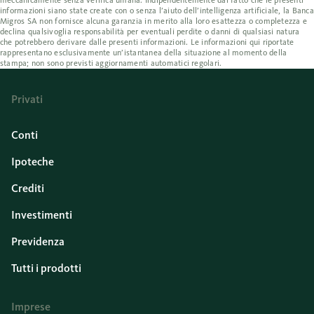
informazioni siano state create con o senza l’aiuto dell’intelligenza artificiale, la Banca
Migros SA non fornisce alcuna garanzia in merito alla loro esattezza o completezza e
declina qualsivoglia responsabilità per eventuali perdite o danni di qualsiasi natura
che potrebbero derivare dalle presenti informazioni. Le informazioni qui riportate
rappresentano esclusivamente un’istantanea della situazione al momento della
stampa; non sono previsti aggiornamenti automatici regolari.
Privati
Conti
Ipoteche
Crediti
Investimenti
Previdenza
Tutti i prodotti
Imprese