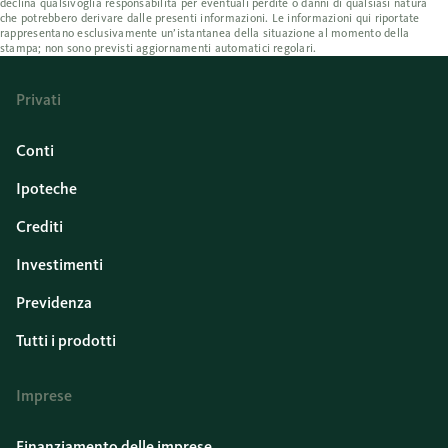
declina qualsivoglia responsabilità per eventuali perdite o danni di qualsiasi natura
che potrebbero derivare dalle presenti informazioni. Le informazioni qui riportate
rappresentano esclusivamente un’istantanea della situazione al momento della
stampa; non sono previsti aggiornamenti automatici regolari.
Privati
Conti
Ipoteche
Crediti
Investimenti
Previdenza
Tutti i prodotti
Imprese
Finanziamento delle imprese