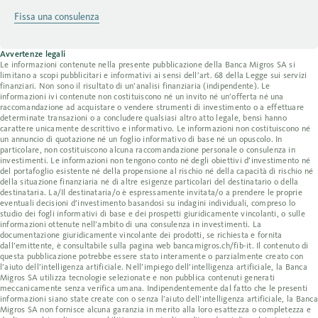
Fissa una consulenza
Avvertenze legali
Le informazioni contenute nella presente pubblicazione della Banca Migros SA si
limitano a scopi pubblicitari e informativi ai sensi dell’art. 68 della Legge sui servizi
finanziari. Non sono il risultato di un’analisi finanziaria (indipendente). Le
informazioni ivi contenute non costituiscono né un invito né un’offerta né una
raccomandazione ad acquistare o vendere strumenti di investimento o a effettuare
determinate transazioni o a concludere qualsiasi altro atto legale, bensì hanno
carattere unicamente descrittivo e informativo. Le informazioni non costituiscono né
un annuncio di quotazione né un foglio informativo di base né un opuscolo. In
particolare, non costituiscono alcuna raccomandazione personale o consulenza in
investimenti. Le informazioni non tengono conto né degli obiettivi d’investimento né
del portafoglio esistente né della propensione al rischio né della capacità di rischio né
della situazione finanziaria né di altre esigenze particolari del destinatario o della
destinataria. La/Il destinataria/o è espressamente invitata/o a prendere le proprie
eventuali decisioni d’investimento basandosi su indagini individuali, compreso lo
studio dei fogli informativi di base e dei prospetti giuridicamente vincolanti, o sulle
informazioni ottenute nell’ambito di una consulenza in investimenti. La
documentazione giuridicamente vincolante dei prodotti, se richiesta e fornita
dall’emittente, è consultabile sulla pagina web bancamigros.ch/fib-it. Il contenuto di
questa pubblicazione potrebbe essere stato interamente o parzialmente creato con
l’aiuto dell’intelligenza artificiale. Nell’impiego dell’intelligenza artificiale, la Banca
Migros SA utilizza tecnologie selezionate e non pubblica contenuti generati
meccanicamente senza verifica umana. Indipendentemente dal fatto che le presenti
informazioni siano state create con o senza l’aiuto dell’intelligenza artificiale, la Banca
Migros SA non fornisce alcuna garanzia in merito alla loro esattezza o completezza e