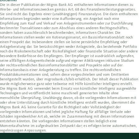
Die in dieser Publikation der Migros Bank AG enthaltenen Informationen dienen zu
Werbe- und Informationszwecken gemäss Art. 68 des Finanzdienstleistungsgesetzes.
Sie sind nicht das Ergebnis einer (unabhängigen) Finanzanalyse. Die darin enthaltenen
Informationen begründen weder eine Aufforderung, ein Angebot noch eine
Empfehlung zum Kauf und Verkauf von Anlageinstrumenten oder zur Durchführung
bestimmter Transaktionen oder zum Abschluss eines anderen Rechtsgeschäftes,
sondern haben ausschliesslich beschreibenden, informativen Charakter. Die
Informationen stellen weder ein Kotierungsinserat, ein Basisinformationsblatt noch
einen Prospekt dar. Insbesondere stellen sie keine persönliche Empfehlung oder
Anlageberatung dar. Sie berücksichtigen weder Anlageziele, das bestehende Portfolio
noch die Risikobereitschaft oder Risikofähigkeit oder finanzielle Situation oder andere
besondere Bedürfnisse des Empfängers. Der Empfänger ist ausdrücklich aufgerufen,
seine allfälligen Anlageentscheide aufgrund eigener Abklärungen inklusive Studium
der rechtsverbindlichen Basisinformationsblätter und Prospekte oder auf der
Informationsbasis einer Anlageberatung zu treffen. Die rechtsverbindlichen
Produktdokumentationen sind, sofern diese vorgeschrieben und vom Emittenten
bereitgestellt wurden, über migrosbank.ch/bib erhältlich. Der Inhalt dieser Publikation
wurde möglicherweise ganz oder teilweise mit Hilfe künstlicher Intelligenz erstellt.
Die Migros Bank AG verwendet beim Einsatz von künstlicher Intelligenz ausgewählte
Technologien und veröffentlicht keine maschinell generierten Inhalte ohne
menschliche Überprüfung. Unabhängig davon, ob die vorliegenden Informationen mit
oder ohne Unterstützung durch künstliche Intelligenz erstellt wurden, übernimmt die
Migros Bank AG keine Garantie für die Richtigkeit oder Vollständigkeit der
vorliegenden Informationen und lehnt jegliche Haftung für allfällige Verluste oder
Schäden irgendwelcher Art ab, welche im Zusammenhang mit diesen Informationen
entstehen könnten. Die vorliegenden Informationen stellen lediglich eine
Momentaufnahme im aufgedruckten Zeitpunkt dar; es erfolgen keine automatischen,
regelmässigen Anpassungen.