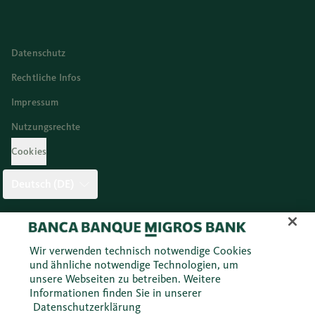
Datenschutz
Rechtliche Infos
Impressum
Nutzungsrechte
Cookies
Deutsch (DE)
Twitter
Facebook
Blog
Instagram
Youtube
Linkedi
Wir verwenden technisch notwendige Cookies
und ähnliche notwendige Technologien, um
unsere Webseiten zu betreiben. Weitere
© 2026 Migros Bank AG
Informationen finden Sie in unserer
Datenschutzerklärung