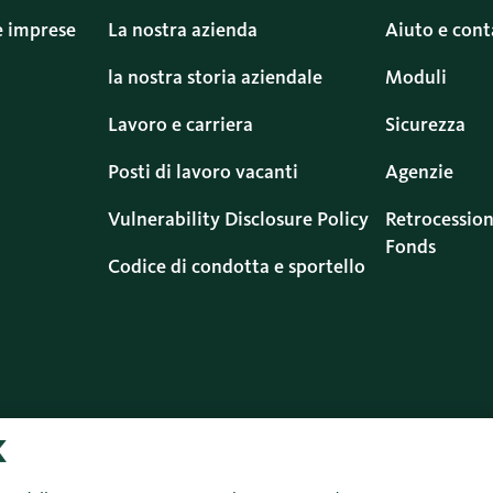
e imprese
La nostra azienda
Aiuto e cont
la nostra storia aziendale
Moduli
Lavoro e carriera
Sicurezza
Posti di lavoro vacanti
Agenzie
Vulnerability Disclosure Policy
Retrocession
Fonds
Codice di condotta e sportello
Protezione dei
Informazioni
Colophon
Di
dati
legali
d’