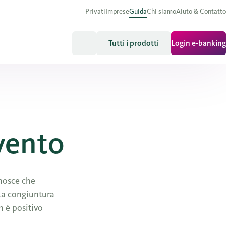
Privati
Imprese
Guida
Chi siamo
Aiuto & Contatto
Tutti i prodotti
Login e-banking
vento
onosce che
 La congiuntura
n è positivo