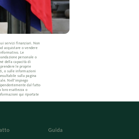
ui servizi finanziari. Non
 ad acquistare o vendere
 informativo. Le
omandazione personale o
né della capacità di
a prendere le proprie
i, o sulle informazioni
nsultabile sulla pagina
iale. Nell’impiego
ndipendentemente dal fatto
a loro esattezza o
nformazioni qui riportate
atto
Guida