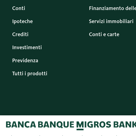
Conti
Finanziamento dell
Ipoteche
Servizi immobiliari
Crediti
Conti e carte
Investimenti
Previdenza
Tutti i prodotti
© 2026 Banca Migros
Italiano (IT)
SA