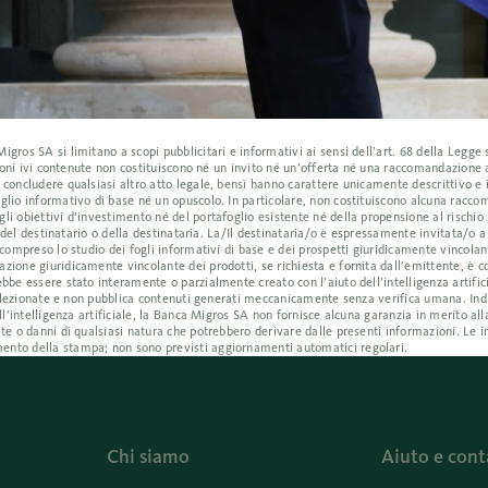
ros SA si limitano a scopi pubblicitari e informativi ai sensi dell’art. 68 della Legge s
azioni ivi contenute non costituiscono né un invito né un’offerta né una raccomandazione
 concludere qualsiasi altro atto legale, bensì hanno carattere unicamente descrittivo e
glio informativo di base né un opuscolo. In particolare, non costituiscono alcuna racc
i obiettivi d’investimento né del portafoglio esistente né della propensione al rischio 
i del destinatario o della destinataria. La/Il destinataria/o è espressamente invitata/o 
compreso lo studio dei fogli informativi di base e dei prospetti giuridicamente vincolant
ione giuridicamente vincolante dei prodotti, se richiesta e fornita dall’emittente, è co
bbe essere stato interamente o parzialmente creato con l’aiuto dell’intelligenza artific
e selezionate e non pubblica contenuti generati meccanicamente senza verifica umana. I
ll’intelligenza artificiale, la Banca Migros SA non fornisce alcuna garanzia in merito all
te o danni di qualsiasi natura che potrebbero derivare dalle presenti informazioni. Le i
ento della stampa; non sono previsti aggiornamenti automatici regolari.
Chi siamo
Aiuto e cont