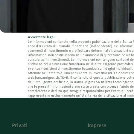
Avvertenze legali
Le informazioni contenute nella presente pubblicazione della Banca Mig
sono il risultato di un’analisi finanziaria (indipendente). Le inform
strumenti di investimento o a effettuare determinate transazioni o a
informazioni non costituiscono né un annuncio di quotazione né un fo
consulenza in investimenti. Le informazioni non tengono conto né degl
rischio né della situazione finanziaria né di altre esigenze particolar
eventuali decisioni d’investimento basandosi su indagini individuali, 
ottenute nell’ambito di una consulenza in investimenti. La documentaz
web bancamigros.ch/fib-it. Il contenuto di questa pubblicazione potre
dell’intelligenza artificiale, la Banca Migros SA utilizza tecnologi
che le presenti informazioni siano state create con o senza l’aiuto de
completezza e declina qualsivoglia responsabilità per eventuali perdi
rappresentano esclusivamente un’istantanea della situazione al mom
Privati
Imprese