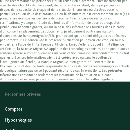
ni une recommandation personnelle ni un conseil en placement. Elles ne tiennent pas
compte des objectifs de placement, du portefeuille existant, de la propension au
risque, de la capacité de risque ni de la situation financière ou d’autres besoins
particuliers du ou de la destinataire. Le ou la destinataire est expressément invité(e) à
prendre ses éventuelles décisions de placement sur la base de ses propres
clarifications, y compris l’étude des feuilles d’information de base et prospectus
juridiquement contraignants, ou sur la base des informations fournies dans le cadre
d’un conseil en placement. Les documents juridiquement contraignants sont
disponibles sur banquemigros.ch/fib, pour autant qu’ils soient obligatoires et fournis
par l’émetteur. Le contenu de la présente publication peut avoir été créé, en tout ou
en partie, à l’aide de l’intelligence artificielle. Lorsqu’elle fait appel à l’intelligence
artificielle, la Banque Migros SA applique des technologies choisies et ne publie aucun
contenu généré automatiquement sans vérification humaine. Indépendamment du fait
que les présentes informations aient été créées avec ou sans le soutien de
l’intelligence artificielle, la Banque Migros SA n’en garantit ni l’exactitude ni
l’exhaustivité et décline toute responsabilité en cas de pertes ou dommages éventuels
de quelque nature que ce soit pouvant résulter de ces informations. Les présentes
informations constituent seulement un instantané de la situation à la date
d’impression et ne sont pas automatiquement revues à intervalles réguliers.
Personnes privées
Comptes
Hypothèques