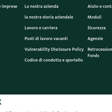
e imprese
La nostra azienda
Aiuto e cont
la nostra storia aziendale
Moduli
Lavoro e carriera
Sicurezza
Posti di lavoro vacanti
Agenzie
Vulnerability Disclosure Policy
Retrocession
Fonds
Codice di condotta e sportello
Protezione dei
Informazioni
Colophon
Di
dati
legali
d’