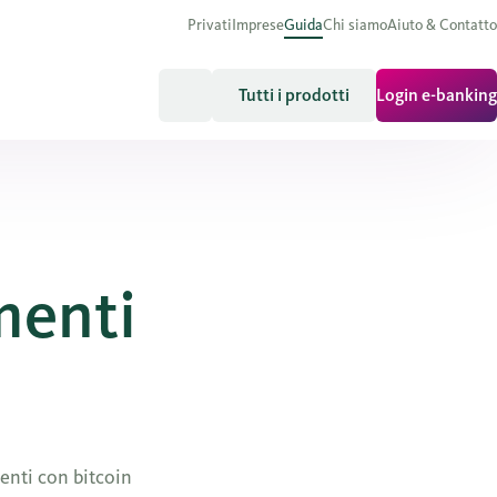
Privati
Imprese
Guida
Chi siamo
Aiuto & Contatto
Tutti i prodotti
Login e-banking
menti
menti con bitcoin