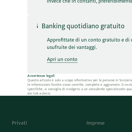
invece che in contanti, preferibilmente
Banking quotidiano gratuito
Approfittate di un conto gratuito e di 
usufruite dei vantaggi.
Apri un conto
Avvertenze legali
Questo articolo è solo a scopo informativo per le persone in Svizzer
le informazioni fornite siano corrette, complete e aggiornate. Si escl
specifiche, si consiglia di rivolgersi a un consulente specializzato q
dei link esterni.
Privati
Imprese