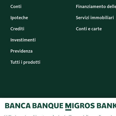
Conti
Finanziamento dell
Ipoteche
Servizi immobiliari
Crediti
Conti e carte
Investimenti
Previdenza
Tutti i prodotti
© 2026 Banca Migros
Italiano (IT)
SA