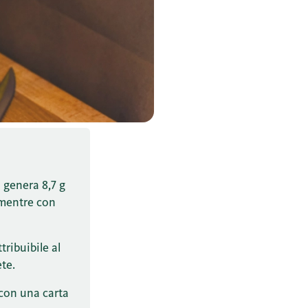
 genera 8,7 g
 mentre con
tribuibile al
ete.
 con una carta