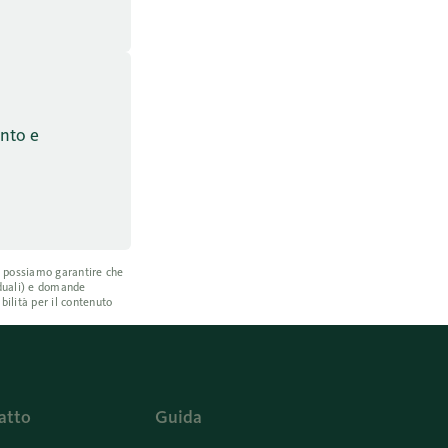
onto e
on possiamo garantire che
iduali) e domande
bilità per il contenuto
atto
Guida