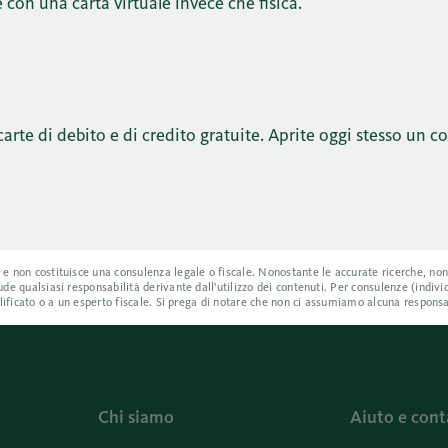
 con una carta virtuale invece che fisica.
carte di debito e di credito gratuite. Aprite oggi stesso un c
a e non costituisce una consulenza legale o fiscale. Nonostante le accurate ricerche, n
ude qualsiasi responsabilità derivante dall'utilizzo dei contenuti. Per consulenze (indiv
ualificato o a un esperto fiscale. Si prega di notare che non ci assumiamo alcuna responsa
Chi siamo
Aiuto e cont