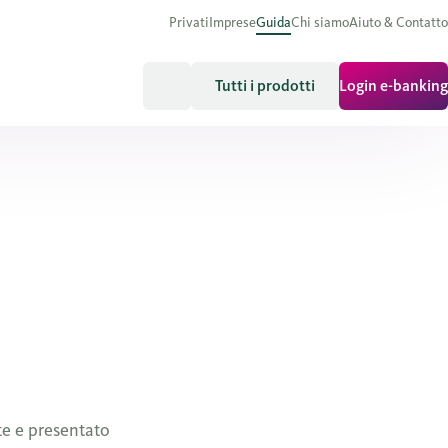
Privati
Imprese
Guida
Chi siamo
Aiuto & Contatto
Tutti i prodotti
Login e-banking
te e presentato