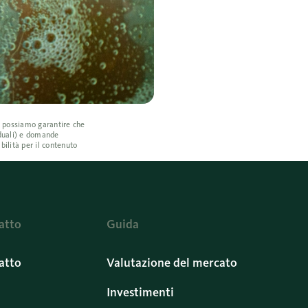
on possiamo garantire che
iduali) e domande
bilità per il contenuto
atto
Guida
atto
Valutazione del mercato
Investimenti