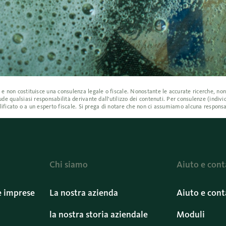
a e non costituisce una consulenza legale o fiscale. Nonostante le accurate ricerche, n
ude qualsiasi responsabilità derivante dall'utilizzo dei contenuti. Per consulenze (indiv
ualificato o a un esperto fiscale. Si prega di notare che non ci assumiamo alcuna responsa
Chi siamo
Aiuto e cont
e imprese
La nostra azienda
Aiuto e cont
la nostra storia aziendale
Moduli