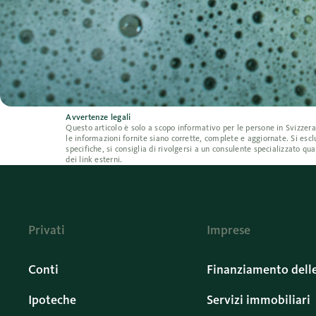
Avvertenze legali
Questo articolo è solo a scopo informativo per le persone in Svizzer
le informazioni fornite siano corrette, complete e aggiornate. Si escl
specifiche, si consiglia di rivolgersi a un consulente specializzato q
dei link esterni.
Privati
Imprese
Conti
Finanziamento dell
Ipoteche
Servizi immobiliari